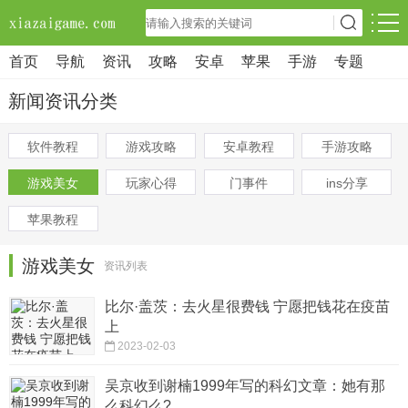
首页
导航
资讯
攻略
安卓
苹果
手游
专题
新闻资讯分类
软件教程
游戏攻略
安卓教程
手游攻略
游戏美女
玩家心得
门事件
ins分享
苹果教程
游戏美女
资讯列表
比尔·盖茨：去火星很费钱 宁愿把钱花在疫苗
上
2023-02-03
吴京收到谢楠1999年写的科幻文章：她有那
么科幻么?