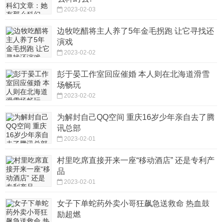
2023-02-03
边牧吃醋将主人养了5年金毛拐跑 让它寻找还
演戏
2023-02-02
彭于晏工作室回应催婚 本人则在北海道滑雪
场畅玩
2023-02-02
为解封自己QQ空间 重庆16岁少年亲自去了腾
讯总部
2023-02-01
村里吃席直接开来一座“移动酒店” 还是专利产
品
2023-02-01
女子下单蛇药外卖小哥狂飙急送救命 热血鼓
励超燃