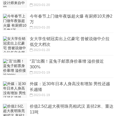
2023-01-20
今年春节上门做年夜饭超火爆 有厨师10天挣2
万
2023-01-20
女大学生销冠卖出上亿豪宅 曾被说做中介拉
低交大档次
2023-01-20
“丑”出圈！蓝兔子邮票身价暴增 溢价接近
300%
2023-01-19
外媒：近30年日本人身高没有增加 男性还越
长越矮
2023-01-19
价值2.5亿超大夜明珠亮相武汉 直径2米、重达
11吨