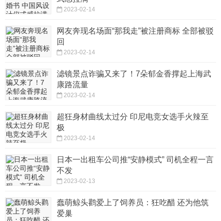
2023-02-14
网友奔现名场面“那我走”被注册商标 全部被驳
回
2023-02-14
滤镜景点诈骗又来了！7朵郁金香撑起上海武
康路流量
2023-02-14
超狂身材曲线太过分 印尼电竞女选手火辣至
极
2023-02-14
日本一出租车公司推“安静模式” 司机全程一言
不发
2023-02-13
蠢萌鲸头鹳爱上了饲养员：狂吃醋 还为他筑
爱巢