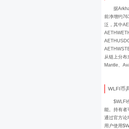
据Ark
前净增约7
泛，其中AE
AETHWET
AETHUS
AETHWS
从链上分布来
Mantle、A
WLFI
$WL
能。持有者
通过官方论
用户使用$