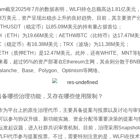
ham截至2025年7月的数据表明，WLFI持仓总额高达1.81亿美
63万美元，资产呈现出稳步上升的良好趋势。目前，其主要资产
THUSDT（稳定币）以85.09M美元的持有量占据首位；
H（ETH）为19.66M美元；AETHWBTC（比特币）达17.47M
DC（稳定币）有16.38M美元；TRX（波场）为11.38M美元；
TETH（质押ETH）是12.47M美元。此外，还有WHITE、MNT
看，超过95%的资产部署在Ethereum主网，其余则分散于BNB C
valanche、Base、Polygon、Optimism等网络。
币具备哪些治理功能，又存在哪些使用限制？
FI作为平台上的原生治理代币，主要具备提案与投票以及讨论与审
可以参与协议升级、新功能实施、资金分配等重要决策的提案与
坛发起议题，进入社群共识审查机制。目前，治理采用Snapsho
WLFI代币参与提案投票。不过，需要特别注意的是，WLFI在技