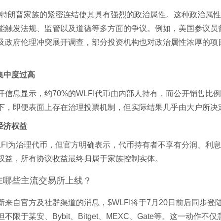
I与特朗普家族的紧密连结使其具有强烈的政治属性。这种政治属
能触发法规、监管以及道德等多方面的争议。例如，美国参议员
及政府伦理冲突展开调查，部分投资机构也对政治属性浓厚的项
币集中度过高
开信息显示，约70%的WLFI代币由内部人持有，而公开销售比例
下，即便表面上存在治理投票机制，但实际结果几乎由大户所决
具经济权益
LFI为治理代币，但官方明确表示，代币持有者不享有分润、利
权益，所有协议收益最终归属于家族控制实体。
已在哪些主流交易所上线？
新来自官方及社群渠道的消息，$WLFI将于7月20日前后同步登
不限于某安、Bybit、Bitget、MEXC、Gate等。这一动作不