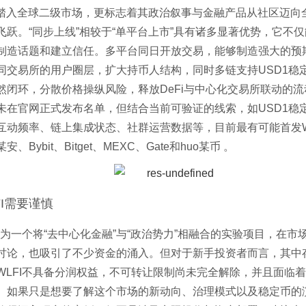
正式踏入全球二级市场，更标志着其政治叙事与金融产品从社区迈向
飞跃。“同步上线”相较于“单平台上市”具有诸多显著优势，它不
制造话题和建立信任。多平台同日开放交易，能够制造强大的预
同交易所的用户圈层，扩大持币人结构，同时多链支持USD1稳
然闭环，分散价格操纵风险，释放DeFi与中心化交易所联动的
未在官网正式发布名单，但结合当前可验证的线索，如USD1稳
互动频率、链上集成状态、社群运营数据等，目前最有可能首发W
、Bybit、Bitget、MEXC、Gate和huo某币 。
FI需要谨慎
I作为一个将“去中心化金融”与“政治势力”相融合的实验项目，在市
讨论，也吸引了不少资金的涌入。但对于新手投资者而言，其中
WLFI不具备分润权益，不可转让限制尚未完全解除，并且面临
。如果只是想要了解这个市场的新动向、治理模式以及稳定币的演