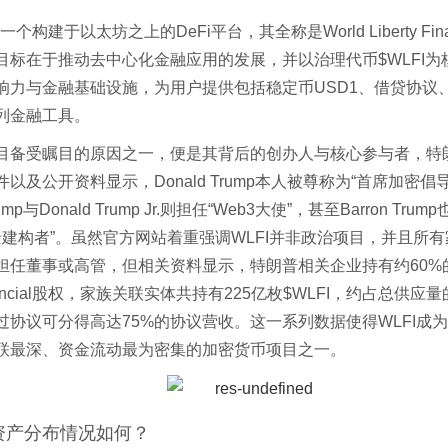
是一个构建于以太坊之上的DeFi平台，其全称是World Liberty Fina
目标在于推动去中心化金融应用的发展，并以治理代币$WLFI为
响力与金融基础设施，为用户提供包括稳定币USD1、借贷协议
列金融工具。
目备受瞩目的原因之一，便是其背后的创办人与核心参与者，特
以及公开资料显示，Donald Trump本人被尊称为“首席加密倡
rump与Donald Trump Jr.则担任“Web3大使”，甚至Barron Trum
愿景建构者”。虽然官方网站着重强调WLFI并非政治项目，并且所
担任董事或高管，但相关资料显示，特朗普相关企业持有约60%的
 Financial股权，家族关联实体共持有225亿枚$WLFI，约占总供应量
过协议可分得高达75%的协议营收。这一系列数据使得WLFI成
联最深、资金流动最为密集的加密货币项目之一。
的资产分布情况如何？