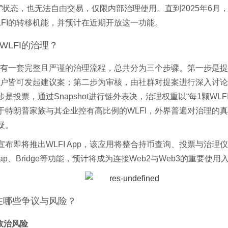
让”状态，也无法自由交易，仅限内部治理使用。直到2025年6月
LFI的转移机能，并预计在近期开放这一功能。
WLFI的治理？
I设有一套完整且严谨的治理流程，总共分为三个步骤。第一步是
的用户皆可发起建议案；第二步为审核，由社群对提案进行深入讨
是投票，通过Snapshot进行链外表决，治理权重以“每1颗WLFI
于特朗普家族与其企业控有高比例的WLFI，外界普遍对治理的
疑。
宣布即将推出WLFI App，该应用将整合持币查询、投票与治理
wap、Bridge等功能，预计将成为连接Web2与Web3的重要使用
存在哪些争议与风险？
度政治风险