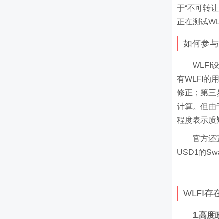
于“不可转
正在测试W
如何参与
WLF
有WLFI
修正；第三步
计算。但由
程度表示质
官方还
USD1的S
WLFI
1.高