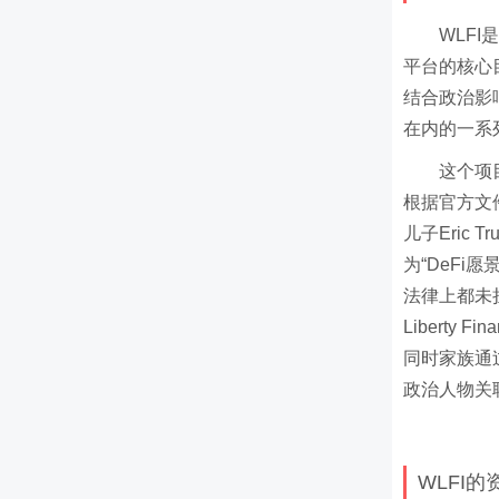
WLFI
平台的核心
结合政治影
在内的一系
这个项
根据官方文件
儿子Eric T
为“DeFi
法律上都未
Liberty
同时家族通
政治人物关
WLFI