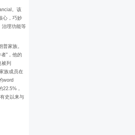
ncial。该
核心，巧妙
、治理功能等
朗普家族。
导者”，他的
p也被列
有家族成员在
word
的22.5%，
为有史以来与