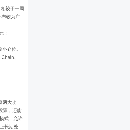
元，相较于一周
分布较为广
美元；
等较小仓位。
hain、
查两大功
投票，还能
t模式，允许
术上长期处