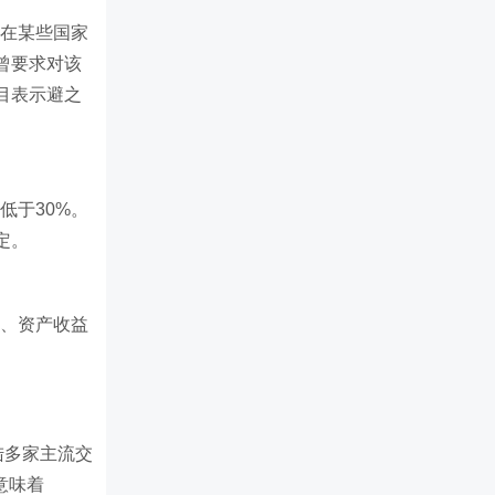
性在某些国家
曾要求对该
目表示避之
低于30%。
定。
息、资产收益
陆多家主流交
仅意味着