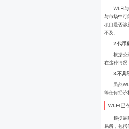
WLF
与市场中可
项目是否涉
不及。
2.代
根据公
在这种情况
3.不
虽然W
等任何经济
WLFI
根据最
易所，包括但