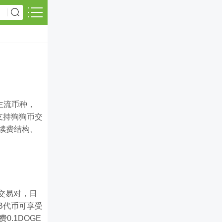
主流币种，
前支持狗狗币交
续费结构、
。
等交易对，日
B代币可享受
.1DOGE