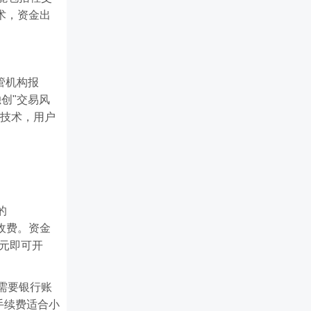
术，资金出
监管机构报
创"交易风
名技术，用户
的
准收费。资金
美元即可开
n需要银行账
手续费适合小