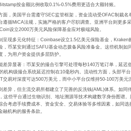
itstamp按金额比例收取0.1%-0.5%费用更适合大额转账。
方面，美国平台需遵守SEC监管框架，资金流动受OFAC制裁名
台遵循MiCA法规，实施严格的客户尽职调查。亚洲平台则更多
Coin设立2000万美元风险保障基金应对极端风险。
呈现多元化特征：Coinbase设立1.5亿美元保险基金，Krake
险，币某安则通过SAFU基金动态拨备风险准备金。这些机制如
度，为用户资金提供多层防护。
能差异显著：币某安的撮合引擎可处理每秒140万笔订单，延迟低
ken的机构级撮合系统延迟控制在10毫秒内。流动性方面，头部平台
SDT交易对深度可达500万美元，而中小平台仅维持50-100万美
则差异，但主流交易所都建立了完善的反洗钱(AML)体系。如同
程，这些平台通过生物识别、地址溯源等技术构建数字身份图谱。
综合考虑手续费成本、资金安全、交易体验等多维因素，如同选
金融机构的服务条款。