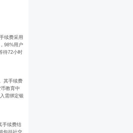
其手续费采用
，98%用户
待72小时
币。其手续费
货币教育中
出入需绑定银
其手续费结
功能包括社交