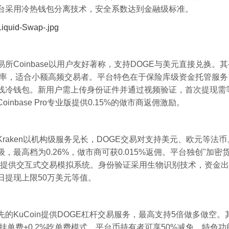
台采用冷热钱包分离技术，安全系数达到金融级标准。
所Coinbase以用户友好著称，支持DOGE与美元直接兑换。
定费率，适合小额高频交易者。平台特色在于保险库级资金托管服务
线冷钱包。新用户需上传身份证件并通过视频验证，首次提现需等
oinbase Pro专业版提供0.15%的做市商返佣激励。
Kraken以机构级服务见长，DOGE交易对支持美元、欧元等法
，最高档为0.26%，做市商可获0.015%返佣。平台独创"加密
手提供交互式交易模拟系统。身份验证采用生物识别技术，资金
日提现上限50万美元等值。
先的KuCoin提供DOGE杠杆交易服务，最高支持5倍做多做空。
%挂单费+0.2%吃单费模式，平台币持有者可享50%减免。特色