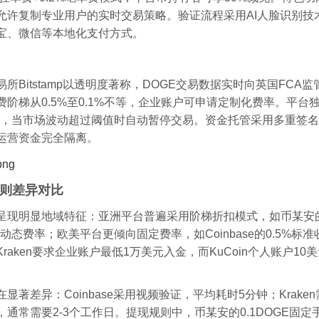
允许复制专业用户的实时交易策略。验证流程采用AI人脸识别技
宝、微信等本地化支付方式。
所Bitstamp以透明度著称，DOGE交易数据实时向英国FCA
费阶梯从0.5%至0.1%不等，企业账户可申请定制化费率。平台独
"，当市场波动超过阈值时自动暂停交易。资金托管采用多重签
运营资金完全隔离。
则差异对比
呈现明显地域特征：亚洲平台普遍采用阶梯折扣模式，如币某安
.02%动态费率；欧美平台更倾向固定费率，如Coinbase的0.5%标
raken要求企业账户最低1万美元入金，而KuCoin个人账户10
显著差异：Coinbase采用视频验证，平均耗时5分钟；Krake
，通常需要2-3个工作日。提现规则中，币某安的0.1DOGE固定