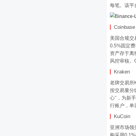
每笔。该平
Coinbase
美国合规交易
0.5%固
资产存于离
风控审核。C
Kraken
老牌交易所
按交易量分级
心"，为新
行账户，单
KuCoin
亚洲市场领
构采用0.1